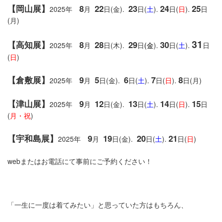
【岡山展】
8
22
23
24
25
2025年
月
日(金).
日(
土
).
日(
日
).
日
(月)
31
【高知展】
8
28
29
30
2025年
月
日(木).
日
(
金
).
日(
土
).
日
(
日
)
【倉敷展】
9
5
6
7
8
2025年
月
日(金).
日(
土
).
日(
日
).
日(月)
【津山展】
9
12
13
14
15
2025年
月
日(金).
日(
土
).
日(
日
).
日
(
月・祝
)
【宇和島展】
9
19
20
21
2025年
月
日(金).
日(
土
).
日(
日
)
webまたはお電話にて事前にご予約ください！
「一生に一度は着てみたい」と思っていた方はもちろん、