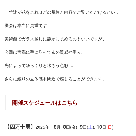
一竹辻が花をこれほどの規模と内容でご覧いただけるという
機会は本当に貴重です！
美術館でガラス越しに静かに眺めるのもいいですが、
今回は実際に手に取って布の質感や重み、
光によってゆっくりと移ろう色彩....
さらに絞りの立体感も間近で感じることができます。
開催スケジュールはこちら
【四万十展】
8
8
9
10
2025年
月
日(金).
日(
土
).
日(
日
)