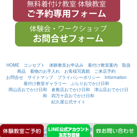
HOME
コンセプト
体験教室お申込み
着付け教室案内
取扱
商品
着物のお手入れ
お客様写真館
ご来店予約
お問合せ
サイトマップ
プライバシーポリシー
Information
着付け教室ギャラリー
ぶらりおでかけ日和
岡山店おでかけ日和
倉敷店おでかけ日和
津山店おでかけ日
和
四万十店おでかけ日和
紀久屋公式サイト
Copyright(c)
無料きもの着付教室｜岡山・倉敷・津山・四万十に4店
舗、着物専門店、紀久屋
. All rights reserved.