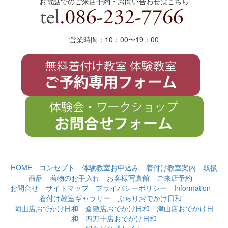
お電話でのご来店予約・お問い合わせはこちら
営業時間：10：00〜19
：
00
HOME
コンセプト
体験教室お申込み
着付け教室案内
取扱
商品
着物のお手入れ
お客様写真館
ご来店予約
お問合せ
サイトマップ
プライバシーポリシー
Information
着付け教室ギャラリー
ぶらりおでかけ日和
岡山店おでかけ日和
倉敷店おでかけ日和
津山店おでかけ日
和
四万十店おでかけ日和