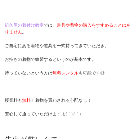
紀久屋の着付け教室
では、
道具や着物の購入をすすめることはあ
りません
。
ご自宅にある着物や道具を一式持ってきていただき、
お持ちの着物で練習するというのが基本です。
持っていないという方は
無料レンタル
も可能です◎
授業料も
無料
！着物を買わされる心配なし！
安心して通っていただけますよ( ´ ▽ ` )
先生が厳しくて...