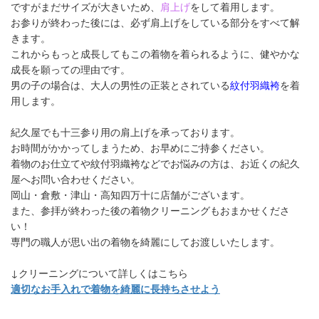
ですがまだサイズが大きいため、
肩上げ
をして着用します。
お参りが終わった後には、必ず肩上げをしている部分をすべて解
きます。
これからもっと成長してもこの着物を着られるように、健やかな
成長を願っての理由です。
男の子の場合は、大人の男性の正装とされている
紋付羽織袴
を着
用します。
紀久屋でも十三参り用の肩上げを承っております。
お時間がかかってしまうため、お早めにご持参ください。
着物のお仕立てや紋付羽織袴などでお悩みの方は、お近くの紀久
屋へお問い合わせください。
岡山・倉敷・津山・高知四万十に店舗がございます。
また、参拝が終わった後の着物クリーニングもおまかせくださ
い！
専門の職人が思い出の着物を綺麗にしてお渡しいたします。
↓クリーニングについて詳しくはこちら
適切なお手入れで着物を綺麗に長持ちさせよう