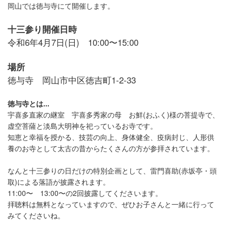
岡山では徳与寺にて開催します。
十三参り開催日時
令和6年4月7日(日) 10:00〜15:00
場所
徳与寺 岡山市中区徳吉町1-2-33
徳与寺とは...
宇喜多直家の継室 宇喜多秀家の母 お鮮(おふく)様の菩提寺で、
虚空菩薩と淡島大明神を祀っているお寺です。
知恵と幸福を授かる、技芸の向上、身体健全、疫病封じ、人形供
養のお寺として太古の昔からたくさんの方が参拝されています。
なんと十三参りの日だけの特別企画として、雷門喜助(赤坂亭・頭
取)による落語が披露されます。
11:00〜 13:00〜の2回披露してくださいます。
拝聴料は無料となっていますので、ぜひお子さんと一緒に行って
みてくださいね。