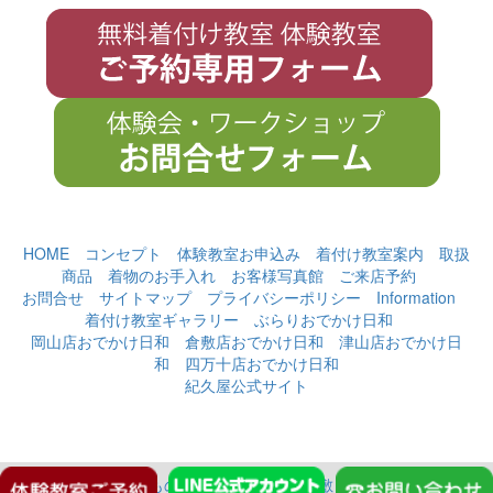
HOME
コンセプト
体験教室お申込み
着付け教室案内
取扱
商品
着物のお手入れ
お客様写真館
ご来店予約
お問合せ
サイトマップ
プライバシーポリシー
Information
着付け教室ギャラリー
ぶらりおでかけ日和
岡山店おでかけ日和
倉敷店おでかけ日和
津山店おでかけ日
和
四万十店おでかけ日和
紀久屋公式サイト
Copyright(c)
無料きもの着付教室｜岡山・倉敷・津山・四万十に4店