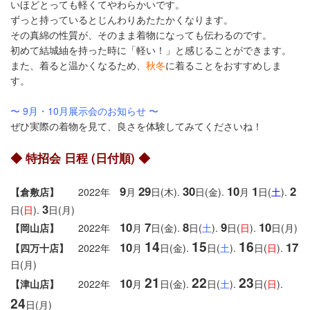
いほどとっても軽くてやわらかいです。
ずっと持っているとじんわりあたたかくなります。
その真綿の性質が、そのまま着物になっても伝わるのです。
初めて結城紬を持った時に「軽い！」と感じることができます。
また、着ると温かくなるため、
秋冬
に着ることをおすすめしま
す。
〜 9月・10月展示会のお知らせ 〜
ぜひ実際の着物を見て、良さを体験してみてくださいね！
◆ 特招会 日程 (日付順) ◆
9
29
30
10
1
2
【倉敷店】
2022年
月
日(木).
日(金).
月
日(
土
).
3
日(
日
).
日(月)
10
7
8
9
10
【岡山店】
2022年
月
日(金).
日(
土
).
日(
日
).
日(月)
14
15
16
10
17
【四万十店】
2022年
月
日(金).
日(
土
).
日(
日
).
日(月)
21
22
23
10
【津山店】
2022年
月
日(金).
日(
土
).
日(
日
).
24
日(月)