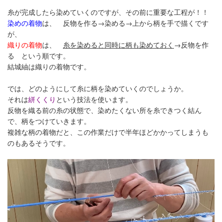
糸が完成したら染めていくのですが、その前に重要な工程が！！
染めの着物
は、 反物を作る→染める→上から柄を手で描くです
が、
織りの着物
は、
糸を染めると同時に柄も染めておく
→反物を作
る という順です。
結城紬は織りの着物です。
では、どのようにして糸に柄を染めていくのでしょうか。
それは
絣くくり
という技法を使います。
反物を織る前の糸の状態で、染めたくない所を糸できつく結ん
で、柄をつけていきます。
複雑な柄の着物だと、この作業だけで半年ほどかかってしまうも
のもあるそうです。