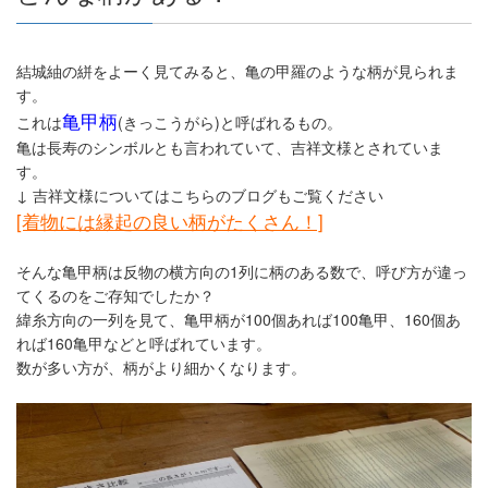
結城紬の絣をよーく見てみると、亀の甲羅のような柄が見られま
す。
亀甲柄
これは
(きっこうがら)と呼ばれるもの。
亀は長寿のシンボルとも言われていて、吉祥文様とされていま
す。
↓ 吉祥文様についてはこちらのブログもご覧ください
[着物には縁起の良い柄がたくさん！]
そんな亀甲柄は反物の横方向の1列に柄のある数で、呼び方が違っ
てくるのをご存知でしたか？
緯糸方向の一列を見て、亀甲柄が100個あれば100亀甲、160個あ
れば160亀甲などと呼ばれています。
数が多い方が、柄がより細かくなります。