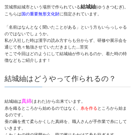
結城紬
茨城県結城市という場所で作られている
(ゆうきつむぎ)。
こちらは
国の重要無形文化財
に指定されています。
「名前はなんとなく聞いたことがある」という方もいらっしゃる
のではないでしょうか。
私が入社した時は漢字の読み方すらも分からず、研修や展示会を
通じて色々勉強させていただきました...苦笑
そこで今回はどのようにして結城紬が作られるのか、着た時の特
徴などもご紹介します！
結城紬はどうやって作られるの？
真綿
結城紬は
(まわた)から出来ています。
糸を織るところから始めるのではなく、
糸を作る
ところから始ま
るのです。
蚕の繭を煮て柔らかくした真綿を、職人さんが手作業で糸にして
いきます。
ふわふわの綿の状態から、指で撚りをかけて糸を紡ぎます。