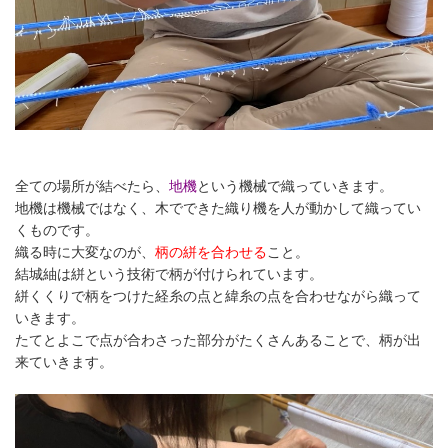
全ての場所が結べたら、
地機
という機械で織っていきます。
地機は機械ではなく、木でできた織り機を人が動かして織ってい
くものです。
織る時に大変なのが、
柄の絣を合わせる
こと。
結城紬は絣という技術で柄が付けられています。
絣くくりで柄をつけた経糸の点と緯糸の点を合わせながら織って
いきます。
たてとよこで点が合わさった部分がたくさんあることで、柄が出
来ていきます。