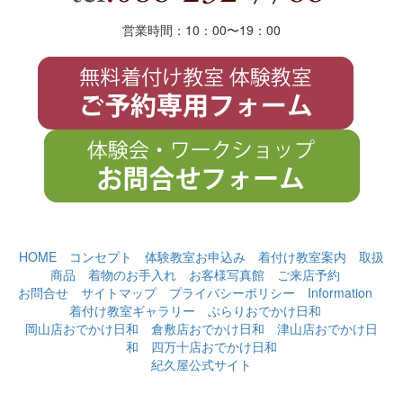
営業時間：10：00〜19
：
00
HOME
コンセプト
体験教室お申込み
着付け教室案内
取扱
商品
着物のお手入れ
お客様写真館
ご来店予約
お問合せ
サイトマップ
プライバシーポリシー
Information
着付け教室ギャラリー
ぶらりおでかけ日和
岡山店おでかけ日和
倉敷店おでかけ日和
津山店おでかけ日
和
四万十店おでかけ日和
紀久屋公式サイト