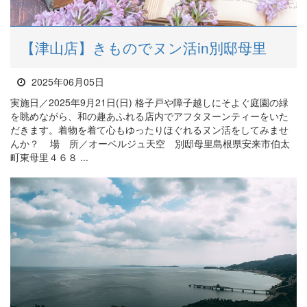
【津山店】きものでヌン活in別邸母里
2025年06月05日
実施日／2025年9月21日(日) 格子戸や障子越しにそよぐ庭園の緑
を眺めながら、和の趣あふれる店内でアフタヌーンティーをいた
だきます。着物を着て心もゆったりほぐれるヌン活をしてみませ
んか？ 場 所／オーベルジュ天空 別邸母里島根県安来市伯太
町東母里４６８ ...