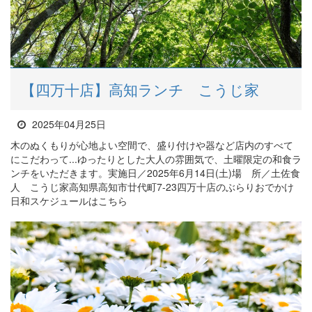
【四万十店】高知ランチ こうじ家
2025年04月25日
木のぬくもりが心地よい空間で、盛り付けや器など店内のすべて
にこだわって...ゆったりとした大人の雰囲気で、土曜限定の和食ラ
ンチをいただきます。実施日／2025年6月14日(土)場 所／土佐食
人 こうじ家高知県高知市廿代町7-23四万十店のぶらりおでかけ
日和スケジュールはこちら