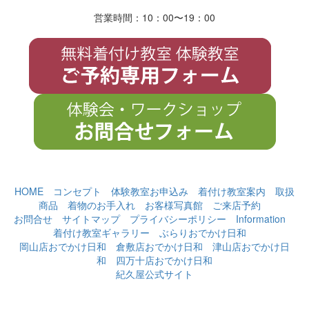
営業時間：10：00〜19
：
00
HOME
コンセプト
体験教室お申込み
着付け教室案内
取扱
商品
着物のお手入れ
お客様写真館
ご来店予約
お問合せ
サイトマップ
プライバシーポリシー
Information
着付け教室ギャラリー
ぶらりおでかけ日和
岡山店おでかけ日和
倉敷店おでかけ日和
津山店おでかけ日
和
四万十店おでかけ日和
紀久屋公式サイト