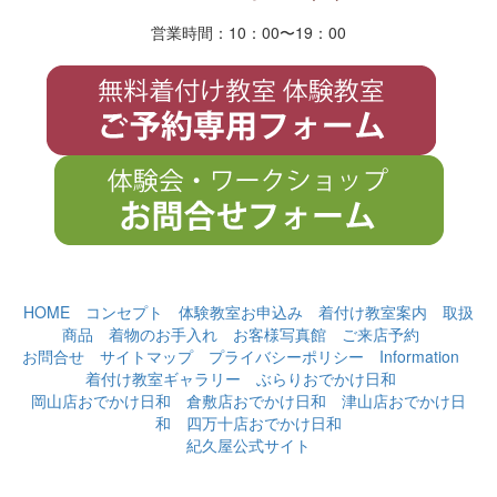
営業時間：10：00〜19
：
00
HOME
コンセプト
体験教室お申込み
着付け教室案内
取扱
商品
着物のお手入れ
お客様写真館
ご来店予約
お問合せ
サイトマップ
プライバシーポリシー
Information
着付け教室ギャラリー
ぶらりおでかけ日和
岡山店おでかけ日和
倉敷店おでかけ日和
津山店おでかけ日
和
四万十店おでかけ日和
紀久屋公式サイト