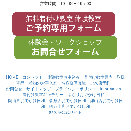
営業時間：10：00〜19
：
00
HOME
コンセプト
体験教室お申込み
着付け教室案内
取扱
商品
着物のお手入れ
お客様写真館
ご来店予約
お問合せ
サイトマップ
プライバシーポリシー
Information
着付け教室ギャラリー
ぶらりおでかけ日和
岡山店おでかけ日和
倉敷店おでかけ日和
津山店おでかけ日
和
四万十店おでかけ日和
紀久屋公式サイト