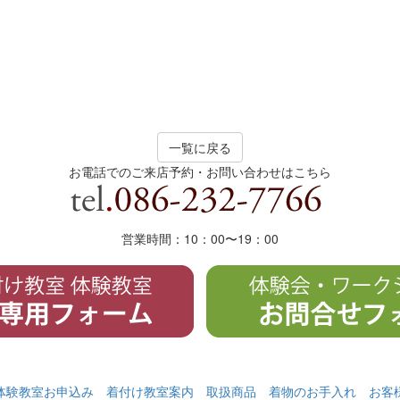
一覧に戻る
お電話でのご来店予約・お問い合わせはこちら
営業時間：10：00〜19
：
00
体験教室お申込み
着付け教室案内
取扱商品
着物のお手入れ
お客