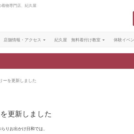
の着物専門店、紀久屋
店舗情報・アクセス
紀久屋 無料着付け教室
体験イベ
リーを更新しました
ーを更新しました
ぶらりお出かけ日和では、