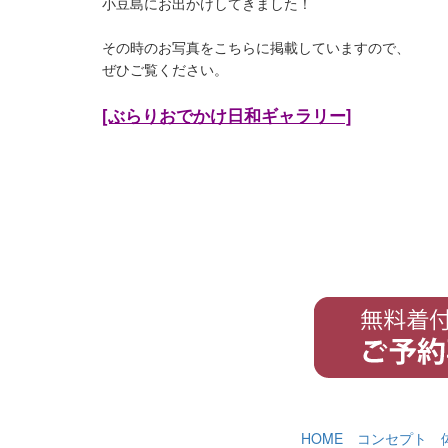
小豆島にお出かけしてきました！
その時のお写真をこちらに掲載していますので、
ぜひご覧ください。
[ぶらりおでかけ日和ギャラリー]
HOME
コンセプト