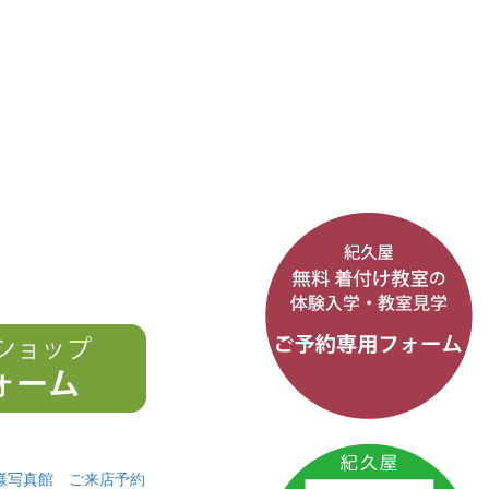
様写真館
ご来店予約