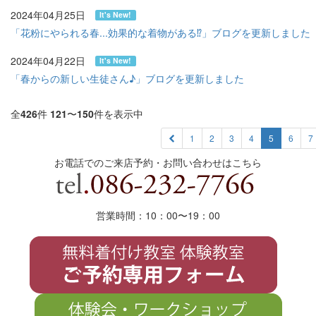
2024年04月25日
It's New!
「花粉にやられる春...効果的な着物がある⁉︎」ブログを更新しました
2024年04月22日
It's New!
「春からの新しい生徒さん♪」ブログを更新しました
全
426
件
121
〜
150
件を表示中
1
2
3
4
5
6
7
お電話でのご来店予約・お問い合わせはこちら
営業時間：10：00〜19
：
00