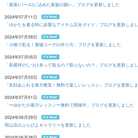
「真珠(パール)に込めた家族の願い」ブログを更新しました
2024年07月11日
It's New!
「ゆかたを着る時に必要なアイテム完全ガイド」ブログを更新しま
2024年07月08日
It's New!
「小物で彩る！着物コーデの作り方」ブログを更新しました
2024年07月05日
It's New!
「長襦袢のしつけ糸って取るの？取らないの？」ブログを更新しま
2024年07月03日
It's New!
「笑顔あふれる着方教室！無料で楽しいレッスン」ブログを更新し
2024年07月01日
It's New!
「〜ゆかたの着方レッスン〜無料で開催中」ブログを更新しました
2024年06月29日
It's New!
岡山店のぶらびよギャラリーを更新しました
2024年06月28日
It's New!