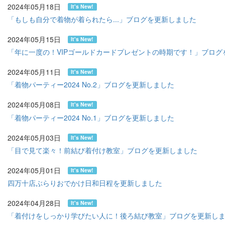
2024年05月18日
It's New!
「もしも自分で着物が着られたら...」ブログを更新しました
2024年05月15日
It's New!
「年に一度の！VIPゴールドカードプレゼントの時期です！」ブログ
2024年05月11日
It's New!
「着物パーティー2024 No.2」ブログを更新しました
2024年05月08日
It's New!
「着物パーティー2024 No.1」ブログを更新しました
2024年05月03日
It's New!
「目で見て楽々！前結び着付け教室」ブログを更新しました
2024年05月01日
It's New!
四万十店ぶらりおでかけ日和日程を更新しました
2024年04月28日
It's New!
「着付けをしっかり学びたい人に！後ろ結び教室」ブログを更新し