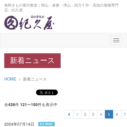
無料きもの着付教室｜岡山・倉敷・津山・四万十市・高知の着物専門
店、紀久屋
メ
ニ
ュ
ー
新着ニュース
HOME
新着ニュース
全
426
件
121
〜
150
件を表示中
1
2
3
4
5
6
7
2024年07月14日
It's New!